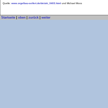
Quelle:
www.orgelbau-seifert.de/de/akt_0403.html
und Michael Moos
Startseite
|
oben
|
zurück
|
weiter