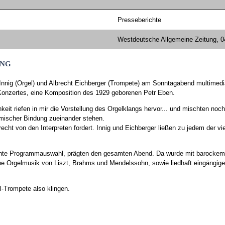
Presseberichte
Westdeutsche Allgemeine Zeitung, 0
ung
 Innig (Orgel) und Albrecht Eichberger (Trompete) am Sonntagabend multimed
Konzertes, eine Komposition des 1929 geborenen Petr Eben.
chkeit riefen in mir die Vorstellung des Orgelklangs hervor... und mischten no
thmischer Bindung zueinander stehen.
echt von den Interpreten fordert. Innig und Eichberger ließen zu jedem der vi
ssante Programmauswahl, prägten den gesamten Abend. Da wurde mit barocke
he Orgelmusik von Liszt, Brahms und Mendelssohn, sowie liedhaft eingängig
l-Trompete also klingen.