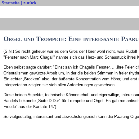
Startseite
|
zurück
Orgel und Trompete: Eine interessante Paar
(S.N.) So recht geheuer war es dem Gros der Hörer wohl nicht, was Rudolf
"Fenster nach Marc Chagall" nannte sich das Herz- und Schaustück ihres 
Eben selbst sagte darüber: "Einst sah ich Chagalls Fenster, .. .ihre Feierli
Orientalismen gewürzte Arbeit um, in der die beiden Stimmen in freier rhy
Ein echter „Brocken" also, der äußerste Konzentration vom Hörer, und erst r
Interpretation zeigten sie sich allen Anforderungen gewachsen.
Diese beiden Aspekte, technische Könnerschaft und eigenwillige, intere
Handels bekannte „Suite D-Dur" für Trompete und Orgel. Es gab romantisc
Freude" aus der Kantate 147).
So vielgestaltig, interessant und abwechslungsreich kann die Paarung Orge