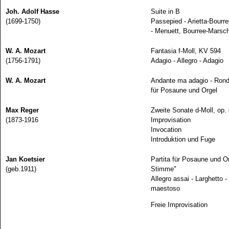
Joh. Adolf Hasse
Suite in B
(1699-1750)
Passepied - Arietta-Bourr
- Menuett, Bourree-Marsc
W. A. Mozart
Fantasia f-Moll, KV 594
(1756-1791)
Adagio - Allegro - Adagio
W. A. Mozart
Andante ma adagio - Ron
für Posaune und Orgel
Max Reger
Zweite Sonate d-Moll, op.
(1873-1916
Improvisation
Invocation
Introduktion und Fuge
Jan Koetsier
Partita für Posaune und Or
(geb.1911)
Stimme"
Allegro assai - Larghetto 
maestoso
Freie Improvisation