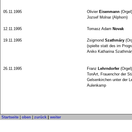
05.11.1995
Olivier
Eisenmann
(Orgel
Jozsef Molnar (Alphorn)
12.11.1995
Tomasz Adam
Novak
19.11.1995
Zsigmond
Szathmáry
(Org
(spielte statt des im Pro
Aniko Katharina Szathmáry
26.11.1995
Franz
Lehrndorfer
(Orgel)
TonArt, Frauenchor der S
Gelsenkirchen unter der L
Aulenkamp
Startseite
|
oben
|
zurück
|
weiter