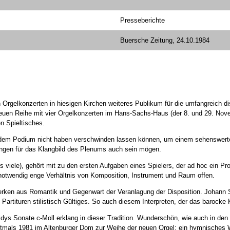
Presseberichte
Buersche Zeitung, 24.10.1984
rgelkonzerten in hiesigen Kirchen weiteres Publikum für die umfangreich 
euen Reihe mit vier Orgelkonzerten im Hans-Sachs-Haus (der 8. und 29. Nove
n Spieltisches.
em Podium nicht haben verschwinden lassen können, um einem sehenswerten 
ungen für das Klangbild des Plenums auch sein mögen.
viele), gehört mit zu den ersten Aufgaben eines Spielers, der ad hoc ein Prog
 notwendig enge Verhältnis von Komposition, Instrument und Raum offen.
rken aus Romantik und Gegenwart der Veranlagung der Disposition. Johann S
artituren stilistisch Gültiges. So auch diesem Interpreten, der das barocke K
ldys Sonate c-Moll erklang in dieser Tradition. Wunderschön, wie auch in den
stmals 1981 im Altenburger Dom zur Weihe der neuen Orgel: ein hymnisches We