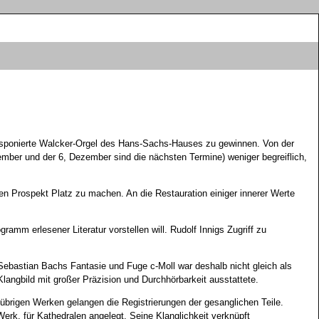
disponierte Walcker-Orgel des Hans-Sachs-Hauses zu gewinnen. Von der
mber und der 6, Dezember sind die nächsten Termine) weniger begreiflich,
Prospekt Platz zu machen. An die Restauration einiger innerer Werte
ramm erlesener Literatur vorstellen will. Rudolf Innigs Zugriff zu
ebastian Bachs Fantasie und Fuge c-Moll war deshalb nicht gleich als
langbild mit großer Präzision und Durchhörbarkeit ausstattete.
 übrigen Werken gelangen die Registrierungen der gesanglichen Teile.
rk, für Kathedralen angelegt. Seine Klanglichkeit verknüpft