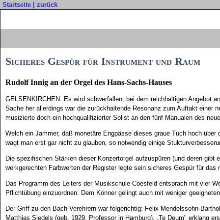
Startseite
|
zurück
Sicheres Gespür für Instrument und Raum
Rudolf Innig an der Orgel des Hans-Sachs-Hauses
GELSENKIRCHEN. Es wird schwerfallen, bei dem reichhaltigen Angebot an O
Sache her allerdings war die zurückhaltende Resonanz zum Auftakt einer n
musizierte doch ein hochqualifizierter Solist an den fünf Manualen des neue
Welch ein Jammer, daß monetäre Engpässe dieses graue Tuch hoch über d
wagt man erst gar nicht zu glauben, so notwendig einige Stukturverbesser
Die spezifischen Stärken dieser Konzertorgel aufzuspüren (und deren gibt es 
werkgerechten Farbwerten der Register legte sein sicheres Gespür für das
Das Programm des Leiters der Musikschule Coesfeld entsprach mit vier We
Pflichtübung einzuordnen. Dem Könner gelingt auch mit weniger geeigneten P
Der Griff zu den Bach-Verehrern war folgerichtig: Felix Mendelssohn-Bartho
Matthias Siedels (geb. 1929, Professor in Hamburg), „Te Deum" erklang er