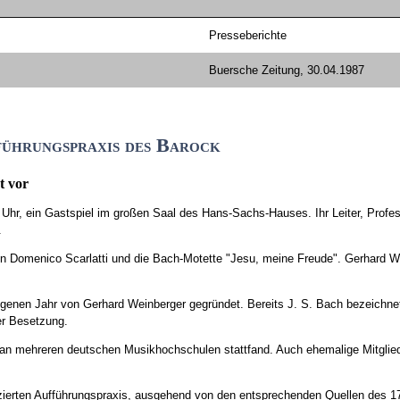
Presseberichte
Buersche Zeitung, 30.04.1987
führungspraxis des Barock
t vor
 ein Gastspiel im großen Saal des Hans-Sachs-Hauses. Ihr Leiter, Professor
.
n Domenico Scarlatti und die Bach-Motette "Jesu, meine Freude". Gerhard We
nen Jahr von Gerhard Weinberger gegründet. Bereits J. S. Bach bezeichnete 
ter Besetzung.
 an mehreren deutschen Musikhochschulen stattfand. Auch ehemalige Mitgli
enzierten Aufführungspraxis, ausgehend von den entsprechenden Quellen des 17