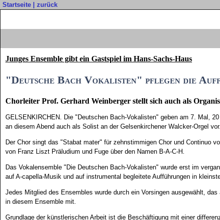
Startseite
|
zurück
Junges Ensemble gibt ein Gastspiel im Hans-Sachs-Haus
"Deutsche Bach Vokalisten" pflegen die Auf
Chorleiter Prof. Gerhard Weinberger stellt sich auch als Organis
GELSENKIRCHEN. Die "Deutschen Bach-Vokalisten" geben am 7. Mal, 20 Uhr,
an diesem Abend auch als Solist an der Gelsenkirchener Walcker-Orgel vor
Der Chor singt das "Stabat mater" für zehnstimmigen Chor und Continuo vo
von Franz Liszt Präludium und Fuge über den Namen B-A-C-H.
Das Vokalensemble "Die Deutschen Bach-Vokalisten" wurde erst im vergange
auf A-capella-Musik und auf instrumental begleitete Aufführungen in kleins
Jedes Mitglied des Ensembles wurde durch ein Vorsingen ausgewählt, das
in diesem Ensemble mit.
Grundlage der künstlerischen Arbeit ist die Beschäftigung mit einer differ