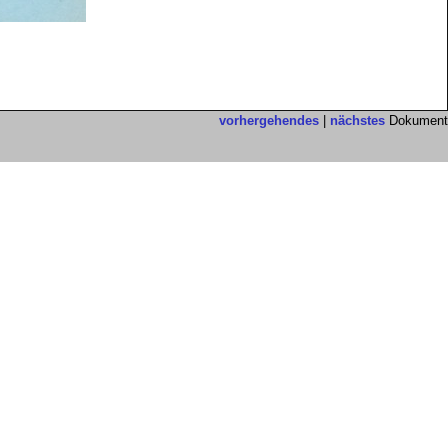
vorhergehendes
|
nächstes
Dokument